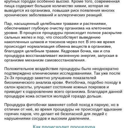
крупных городах особенно высоко. Кроме того, современная
пища содержит большое количество химии, которая не
выводится из организма, повышая риск появления многих
хронических заболеваний и аллергических реакций.
Пар, насыщенный целебными травами и растениями,
обеспечивает глубокую очистку организма на клеточном
уровне. В процессе процедуры происходит полное раскрытие
сальных желез и пор, что способствует выведению
накопленных шлаков и токсинов через пот. В это-же время
происходит нормализация обмена веществ в организме,
благодаря целебным травам. Кедровая бочка, как и спа
процедура восстанавливает жизненную энергия, запуская в
организме механизм самовосстановления.
Положительное воздействие процедуры было неоднократно
подтверждено клиническими исследованиями. Так уже после
2х-3х процедур заметно улучшение показателей
биохимического анализа крови. Фитобочка, подобно походу в
салон красоты, улучшает состояние кожных покровов и
приводит к оздоровлению всего организма. Благодаря данной
процедуре кожа остается молодой гораздо дольше.
Процедура фитобочки заменяет собой поход в парную, но в
отличии от неё, во время процедуры не происходит вдыхание
горячих паров, что делает её безопасной для людей с
нарушениями сосудов и высоким давлением.
Как происходит процедура